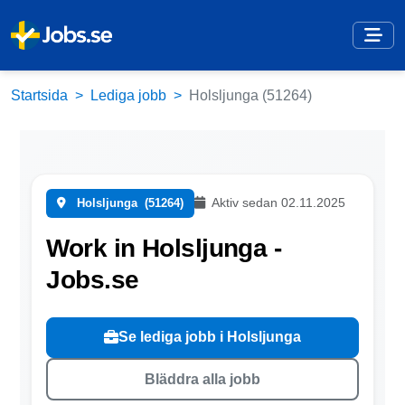
Startsida
Lediga jobb
Holsljunga (51264)
Aktiv sedan 02.11.2025
Holsljunga
(51264)
Work in Holsljunga -
Jobs.se
Se lediga jobb i Holsljunga
Bläddra alla jobb