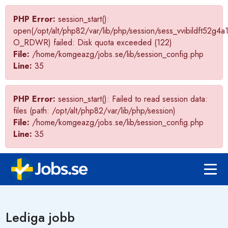
PHP Error:
session_start():
open(/opt/alt/php82/var/lib/php/session/sess_vvibildft52g4
O_RDWR) failed: Disk quota exceeded (122)
File:
/home/komgeazg/jobs.se/lib/session_config.php
Line:
35
PHP Error:
session_start(): Failed to read session data:
files (path: /opt/alt/php82/var/lib/php/session)
File:
/home/komgeazg/jobs.se/lib/session_config.php
Line:
35
Lediga jobb