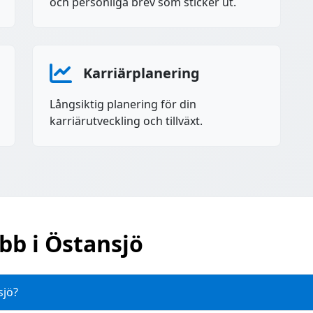
och personliga brev som sticker ut.
Karriärplanering
Långsiktig planering för din
karriärutveckling och tillväxt.
obb i Östansjö
sjö?