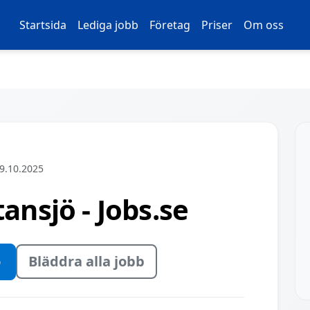
Startsida
Lediga jobb
Företag
Priser
Om oss
9.10.2025
tansjö - Jobs.se
ö
Bläddra alla jobb