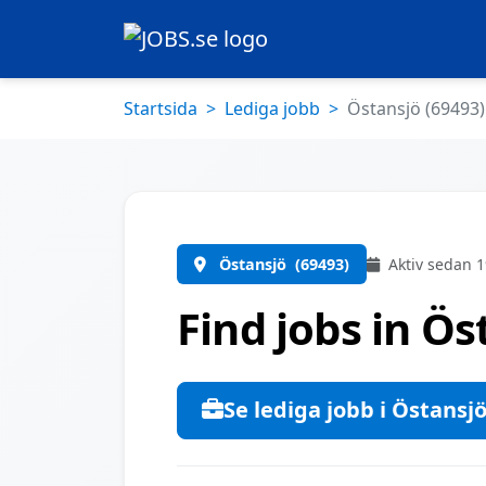
Startsida
Lediga jobb
Östansjö (69493)
Östansjö
(69493)
Aktiv sedan 1
Find jobs in Ös
Se lediga jobb i Östansj