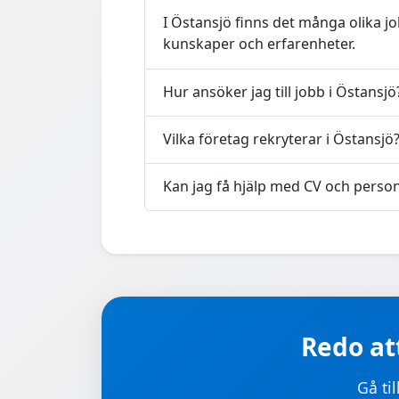
I Östansjö finns det många olika jo
kunskaper och erfarenheter.
Hur ansöker jag till jobb i Östansjö
Vilka företag rekryterar i Östansjö
Kan jag få hjälp med CV och person
Redo att
Gå ti