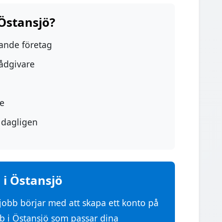
 Östansjö?
dande företag
rådgivare
re
 dagligen
 i Östansjö
mjobb börjar med att skapa ett konto på
obb i Östansjö som passar dina