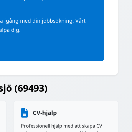
ma igång med din jobbsökning. Vårt
älpa dig.
sjö (69493)
CV-hjälp
Professionell hjälp med att skapa CV