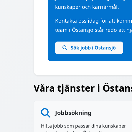
kunskaper och karriärmål.
Kontakta oss idag för att kom
team i Östansjö står redo att hj
Sök jobb i Östansjö
Våra tjänster i Östan
Jobbsökning
Hitta jobb som passar dina kunskaper