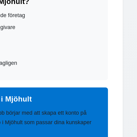
 Mjöhult?
nde företag
dgivare
agligen
i Mjöhult
bb börjar med att skapa ett konto på
bb i Mjöhult som passar dina kunskaper