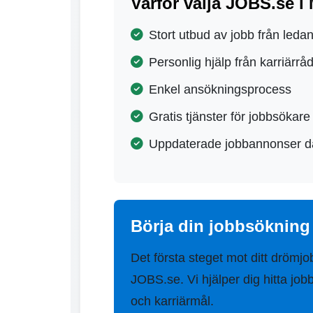
Varför välja JOBS.se i
Stort utbud av jobb från leda
Personlig hjälp från karriärrå
Enkel ansökningsprocess
Gratis tjänster för jobbsökare
Uppdaterade jobbannonser d
Börja din jobbsökning 
Det första steget mot ditt drömjo
JOBS.se. Vi hjälper dig hitta jo
och karriärmål.