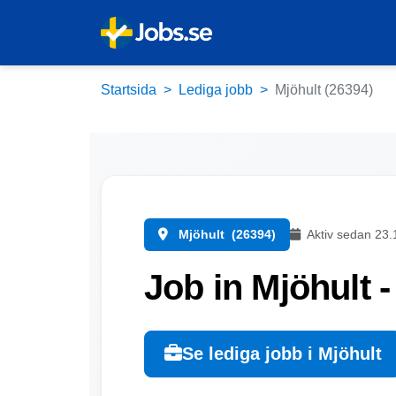
Startsida
Lediga jobb
Mjöhult (26394)
Mjöhult
(26394)
Aktiv sedan 23.
Job in Mjöhult 
Se lediga jobb i Mjöhult