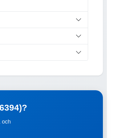
26394)?
a och