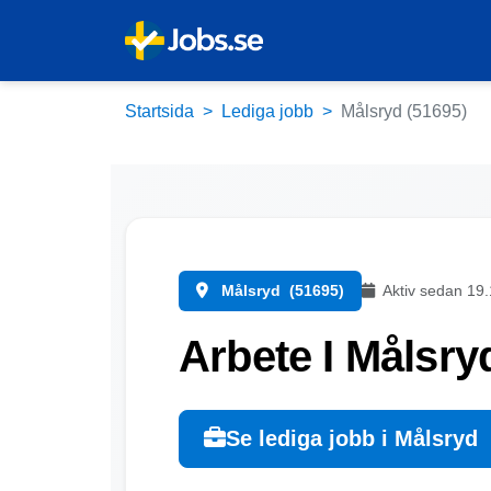
Startsida
Lediga jobb
Målsryd (51695)
Målsryd
(51695)
Aktiv sedan 19
Arbete I Målsry
Se lediga jobb i Målsryd