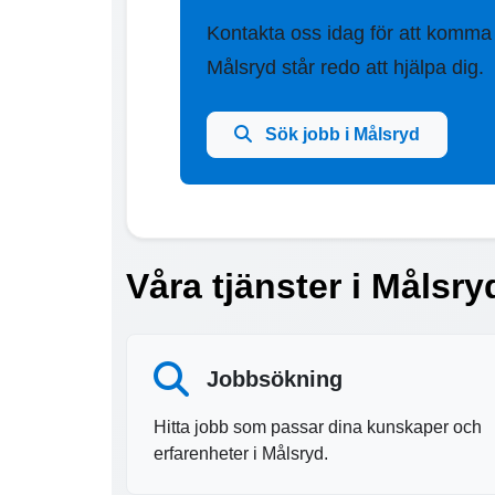
Kontakta oss idag för att komma
Målsryd står redo att hjälpa dig.
Sök jobb i Målsryd
Våra tjänster i Målsry
Jobbsökning
Hitta jobb som passar dina kunskaper och
erfarenheter i Målsryd.