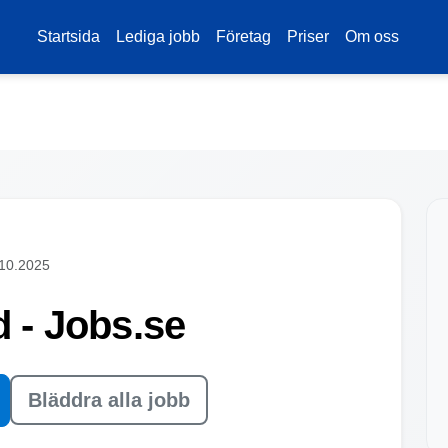
Startsida
Lediga jobb
Företag
Priser
Om oss
.10.2025
d - Jobs.se
Bläddra alla jobb