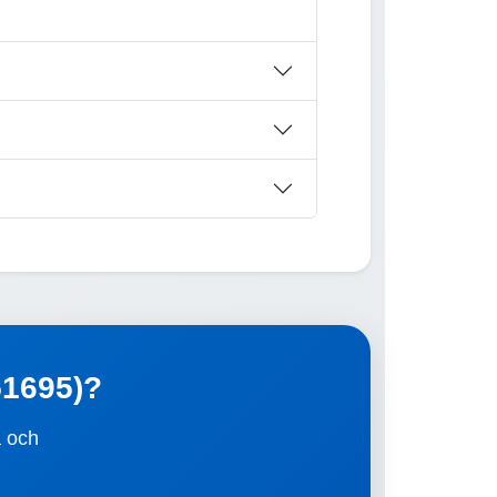
(51695)?
a och