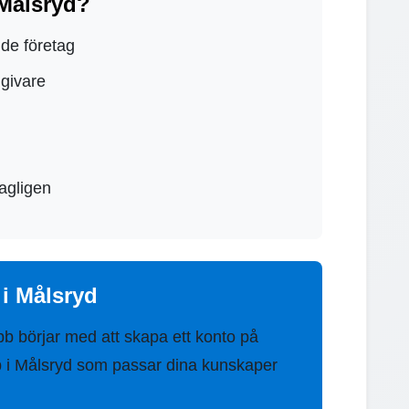
 Målsryd?
nde företag
dgivare
agligen
 i Målsryd
bb börjar med att skapa ett konto på
bb i Målsryd som passar dina kunskaper