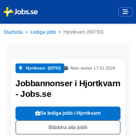
Startsida
Lediga jobb
Hjortkvarn (69793)
Aktiv sedan 17.01.2026
Hjortkvarn
(69793)
Jobbannonser i Hjortkvarn
- Jobs.se
Se lediga jobb i Hjortkvarn
Bläddra alla jobb