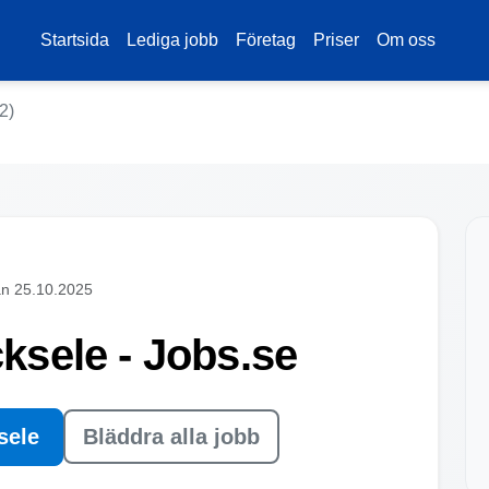
Startsida
Lediga jobb
Företag
Priser
Om oss
2)
an 25.10.2025
cksele - Jobs.se
sele
Bläddra alla jobb