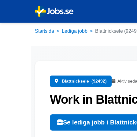
Startsida
Lediga jobb
Blattnicksele (9249
Blattnicksele
(92492)
Aktiv sed
Work in Blattni
Se lediga jobb i Blattnick