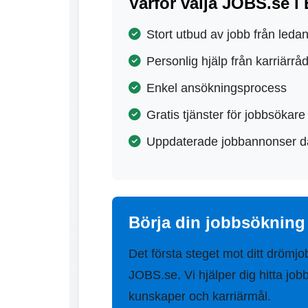
Varför välja JOBS.se i 
Stort utbud av jobb från leda
Personlig hjälp från karriärrå
Enkel ansökningsprocess
Gratis tjänster för jobbsökare
Uppdaterade jobbannonser d
Börja din jobbsökning 
Det första steget mot ditt drömjo
JOBS.se. Vi hjälper dig hitta job
kunskaper och karriärmål.