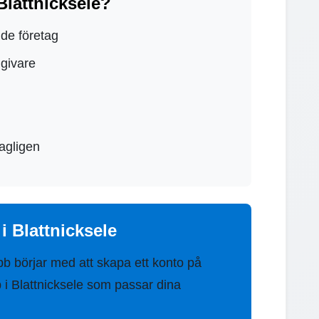
Blattnicksele?
nde företag
dgivare
agligen
i Blattnicksele
bb börjar med att skapa ett konto på
b i Blattnicksele som passar dina