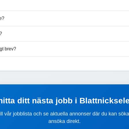
le?
e?
gt brev?
hitta ditt nästa jobb i Blattnicksel
ill vår jobblista och se aktuella annonser där du kan sök
ansöka direkt.