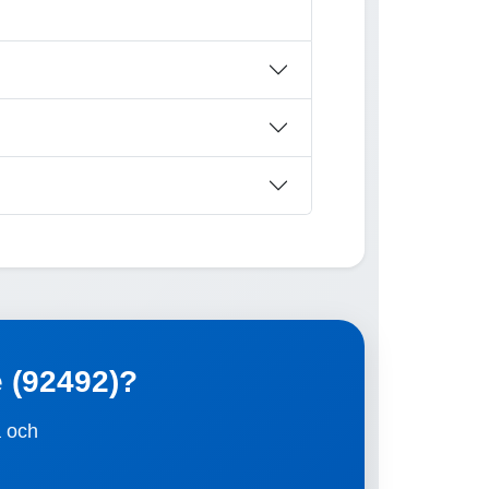
e (92492)?
a och